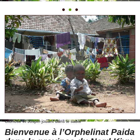
•
•
•
Gloriose et Jospin jouant dans le sable
Bienvenue à l’Orphelinat Paida